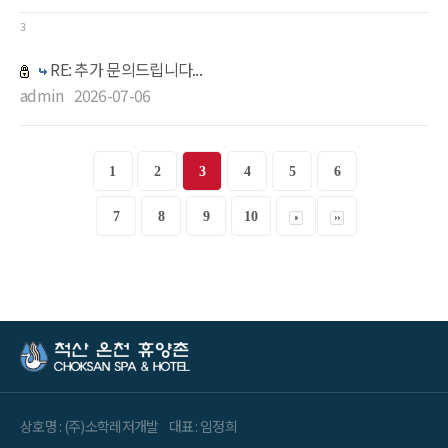
3
RE: 추가 문의드립니다...
admin
2026-07-06
1
2
3
4
5
6
7
8
9
10
상호명 : (주)소학레저개발
대표 : 임정희