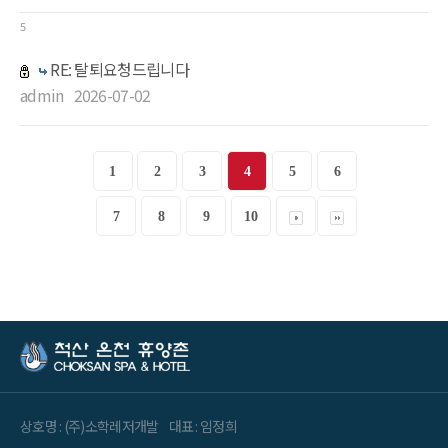
5
RE: 탈퇴요청드립니다
admin
2026-07-02
1
2
3
4
5
6
7
8
9
10
상호명 : (주)소학레저개발
대표 : 임정희