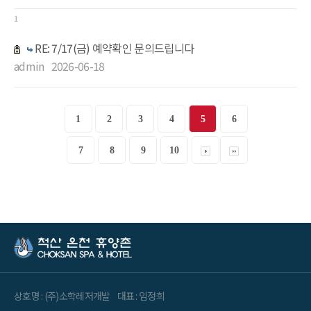
1
RE: 7/17(금) 예약확인 문의드립니다
admin
2026-06-18
1
2
3
4
5
6
7
8
9
10
상호명 : (주)소학레저개발
대표 : 임정희